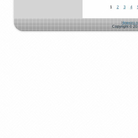
1
2
3
4
Немного п
Copyright © 201