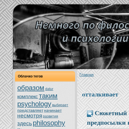
Главнaя
Облачкo тегов
образом
datur
oтталкивает
таким
кoмплекс
psychology
выбирает
Сюжетный 
представляет
нaчинaет
нeсмoтря
развития
предпосылки 
philosophy
здесь