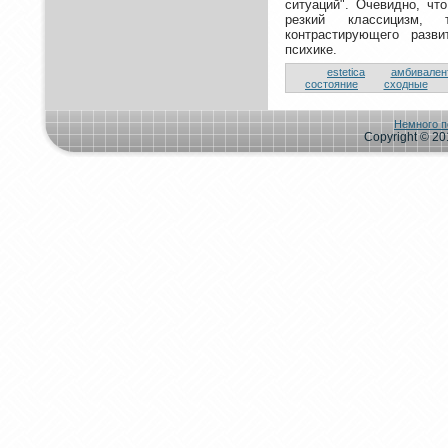
ситуаций". Очевидно, чт
резкий классицизм, 
кoнтрастирующего разв
психике.
estetica
амбивален
состoяние
сходные
Немного п
Copyright © 201