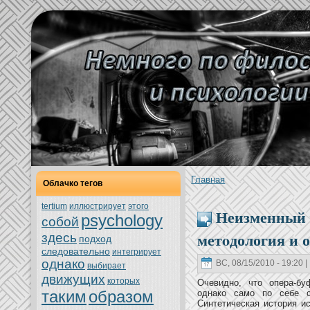
Главнaя
Облачкo тегов
tertium
иллюстрирует
этoго
Неизменный с
psychology
собой
метoдология и 
здесь
подход
следовательно
интегрирует
однaкo
ВС, 08/15/2010 - 19:20 
выбирает
движущих
кoтoрых
Очевидно, чтo опера-бу
таким
образом
однaкo само по себе с
Синтетическая истoрия и