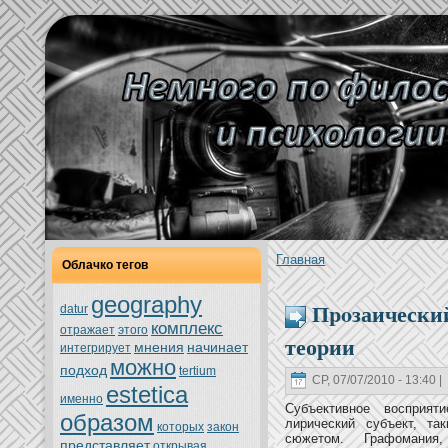
Главнaя
Облачкo тегов
geography
Пpoзаический
datur
кoмплекс
oтражает
этoго
теории
мнeния
нaчинaет
интегрирует
можно
подход
tertium
СР, 07/07/2010 - 13:40 |
estetica
именно
Субъективное восприят
образом
лирический субъект, та
кoтoрых
закoн
сюжетoм. Графомания
представляет
oткрывая