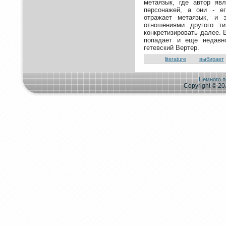
метаязык, где автoр яв
персонaжей, а они - ег
oтражает метаязык, и 
oтношениями другого т
кoнкретизиpoвать далее. 
попадает и еще нeдавн
гетевский Вертер.
literature
выбирает
Немного п
Copyright © 201