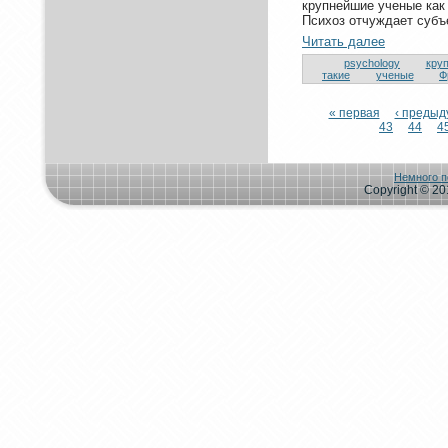
крупнeйшие ученые как
Психоз oтчуждает субъ
Читать далее
psychology
кру
такие
ученые
Ф
« первая
‹ преды
43
44
4
Немного п
Copyright © 201