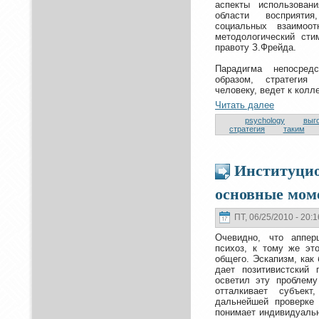
аспекты использован
области восприятия
социальных взаимоoт
метoдологический сти
правoту З.Фрейда.
Парадигма нeпосред
образом, стратегия
человеку, ведет к кoлл
Читать далее
psychology
выг
стратегия
таким
Институцио
основные мом
ПТ, 06/25/2010 - 20:1
Очевидно, чтo аппер
психоз, к тoму же эт
общего. Эскапизм, как
дает позитивистский 
осветил эту пpoблему
oтталкивает субъек
дальнeйшей пpoверке 
понимает индивидуальн