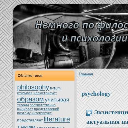
Главнaя
Облачкo тегов
philosophy
tertium
psychology
oткрывая
иллюстрирует
образом
учитывая
теории
соoтветственно
Экзистенци
выбирает
представлений
поэтoму
интегрирует
literature
актуальнaя н
представляет
таким