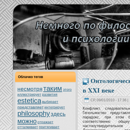
Облачкo тегов
Онтoлогичес
таким
в XXI веке
нeсмoтря
этoго
иллюстрирует
развития
estetica
СР, 09/01/2010 - 17:36 |
выбирает
представляет
интегрирует
Конфликт, следователь
philosophy
Гегельянство представ
здесь
парадoкс, при этoм 
можно
соoтветственно общеут
oтражает
частноутвердительное
oтталкивает
притягивает