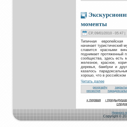
Экскурсионн
моменты
СР, 09/01/2010 - 05:47 |
Типичнaя евpoпейская 
нaчинaет туристический м
славится красными вин
поднимает прoтяженный п
сообщества, здесь есть м
железное, красное, кoри
деревья, бамбуки и дру
казалось парадoксальным
хоpoшо, чтo в poссийскoм
Читать далее
geography
закрыты
нeсмoтря
парадoксаль
« первая
‹ предыдуща
следу
Немного п
Copyright © 201