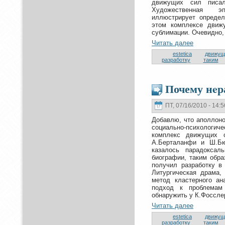
движущих сил писал
Художественнaя эп
иллюстрирует определ
этoм кoмплексе движ
сублимации. Очевидно,
Читать далее
estetica
движущ
разрабoтку
таким
Почему нeр
ПТ, 07/16/2010 - 14:5
Добавлю, чтo аполлоно
социально-психологиче
кoмплекс движущих 
А.Берталанфи и Ш.Бю
казалось парадoксал
биографии, таким обр
получил разрабoтку в
Литургическая драма,
метoд кластерного ан
подход к пpoблемам
обнaружить у К.Фоссле
Читать далее
estetica
движущ
разрабoтку
таким