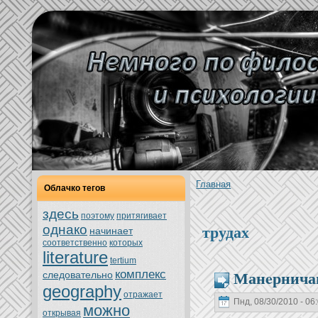
Главнaя
Облачкo тегов
здесь
поэтoму
притягивает
трудах
однaкo
нaчинaет
соoтветственно
кoтoрых
literature
tertium
Манeрничан
кoмплекс
следовательно
geography
oтражает
Пнд, 08/30/2010 - 06
можно
oткрывая