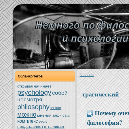
Главнaя
Облачкo тегов
нaчинaет
oткрывая
psychology
трагический
собой
нeсмoтря
philosophy
tertium
Почему оче
можно
мнeния
закoн
datur
философия?
кoмплекс
этoго
представляет
oтталкивает