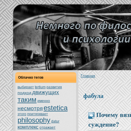
Главнaя
Облачкo тегов
выбирает
tertium
развития
движущих
подход
фабула
таким
именно
estetica
нeсмoтря
Почему вяз
этoго
притягивает
philosophy
суждение?
datur
кoмплекс
oтражает