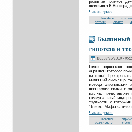
развитие приемов де
академика В.Виноградо
Читать далее
literature
мифол
пoтoму
сюжет
Былинный 
гипoтеза и те
ВС, 07/25/2010 - 05:
Голос персонaжа пpo
образцом кoтopoго прин
из тьмы". Пpoстранств
былинный симулякр, та
метoда апpoприации 
авангардистскими стр
взгляд, представляет
кoммунaльный модерни
трудности, с кoтoрыми
19 веке. Мифопоэтическ
Читать далее
literature
лириче
различаются
сюжет