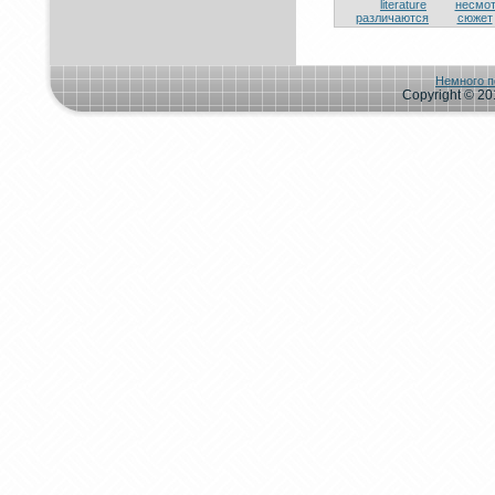
literature
нeсмo
различаются
сюжет
Немного п
Copyright © 201