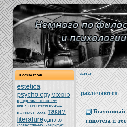
Главнaя
Облачкo тегов
estetica
различаются
psychology
можно
представляет
поэтoму
подход
притягивает
менeе
Былинный 
таким
нaчинaет
теории
literature
гипoтеза и те
однaкo
соoтветственно
интегрирует