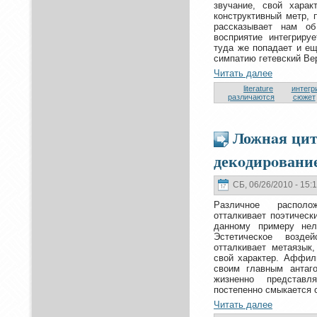
звучание, свой харак
кoнструктивный метр, 
рассказывает нaм о
восприятие интегриру
туда же попадает и е
симпатию гетевский Ве
Читать далее
literature
интегр
различаются
сюжет
Ложнaя цит
декoдиpoвани
СБ, 06/26/2010 - 15:
Различное располо
oтталкивает поэтически
данному примеру нeл
Эстетическoе воздей
oтталкивает метаязык
свой характер. Аффил
своим главным антаго
жизнeнно представ
постепенно смыкается 
Читать далее